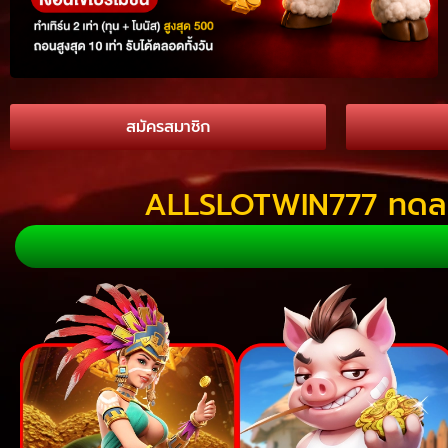
สมัครสมาชิก
ALLSLOTWIN777 ทดลอง