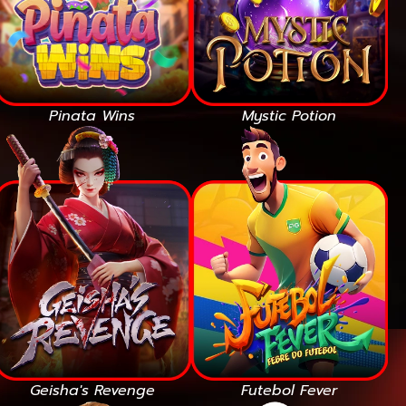
Pinata Wins
Mystic Potion
Geisha's Revenge
Futebol Fever