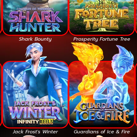
Shark Bounty
Prosperity Fortune Tree
Jack Frost's Winter
Guardians of Ice & Fire