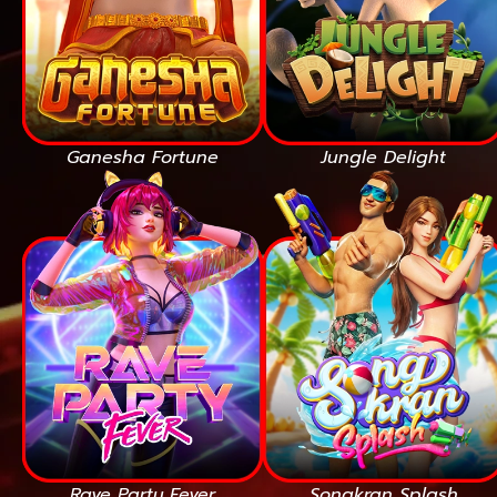
Ganesha Fortune
Jungle Delight
Rave Party Fever
Songkran Splash