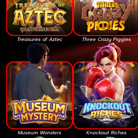
Treasures of Aztec
Three Crazy Piggies
Museum Wonders
Knockout Riches