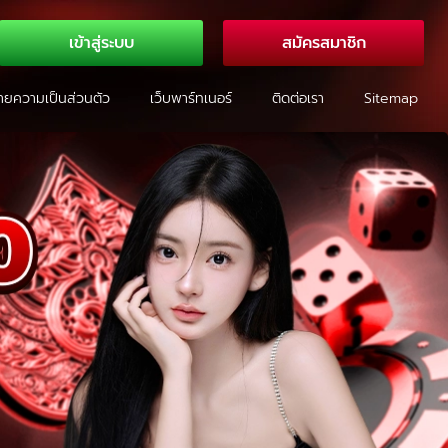
เข้าสู่ระบบ
สมัครสมาชิก
ายความเป็นส่วนตัว
เว็บพาร์ทเนอร์
ติดต่อเรา
Sitemap