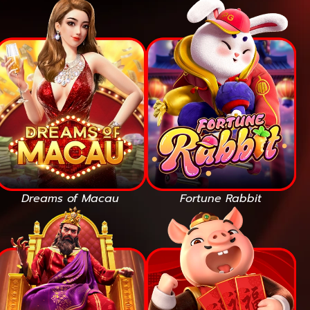
Dreams of Macau
Fortune Rabbit