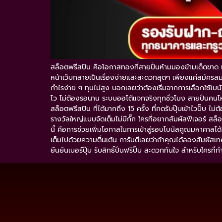
สล็อตฟรีสปิน คือโอกาสทองที่สายปั่นห้ามมองข้ามเด็ดขาด เพ
หน้าเว็บกลายเป็นเรื่องง่ายและสะดวกสุดๆ เพียงแค่สมัครสมา
กำไรง่าย ๆ ทุนไม่สูง บอกเลยว่าต้องเริ่มจากการเลือกใช้โบนั
ไว ไม่ต้องรอนาน ระบบออโต้แจกจริงทุกชั่วโมง สายปั่นคนไ
สล็อตฟรีสปิน ที่ได้มากถึง 15 ครั้ง ที่กดรับปุ๊บเข้าไวปั๊บ
รางวัลใหญ่แบบจัดเต็มไม่มีกั๊ก ใครที่อยากสัมผัสฟีเจอร์ ส
นี้ คือการช่วยเพิ่มโอกาสในการเข้าสู่รอบโบนัสคูณมหาศาลได้
เต็มไปด้วยความตื่นเต้น การันตีเลยว่าถ้าคุณได้ลองสัมผัสเท
ยืนยันเบอร์ปุ๊บ รับสิทธิ์ปั่นฟรีปั๊บ สะดวกทันใจ สำหรับใครท