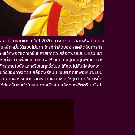
ตัวเองแม้แต่บาทเดียว ในปี 2026 การกดรับ สล็อตฟรีสปิน เอง
กพันหลักหมื่นได้แบบไม่ยาก ใครที่กำลังมองหาเคล็ดลับการทำ
วยให้แจ็คพอตแตกไวขึ้นหลายเท่าตัว สล็อตฟรีสปิน15ครั้ง เข้า
่ที่เซตมาเพื่อแจกโดยเฉพาะ! กับความคุ้มค่าสุดพิเศษอย่าง
ให้กระจายโบนัสแจกจริงในทุกชั่วโมง ให้คุณได้สัมผัสจังหวะ
ความเจ๋งของการได้รับ สล็อตฟรีสปิน ในปริมาณที่พอเหมาะแบบ
รทำงานของระบบที่รวดเร็วทันใจยังช่วยให้ทุกวินาทีในการปั่น
ได้ต้องปั่นจนท้อไปเลย ทางเข้าเล่น สล็อตเครดิตฟรี มาใหม่