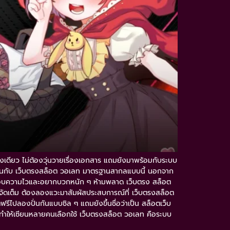
่องเดียว ไม่ต้องวุ่นวายเรื่องเอกสาร แถมยังมาพร้อมกับระบบ
เลือกเล่นกับ เว็บตรงสล็อต วอเลท มาตรฐานสากลแบบนี้ นอกจาก
รที่ชอบความไวและอยากบวกหนัก ๆ ห้ามพลาด เว็บตรง สล็อต
จัดเต็ม ต้องลองแวะมาสัมผัสประสบการณ์ที่ เว็บตรงสล็อต
ฟรีไปลองปั่นกันแบบชิล ๆ แถมยังขึ้นชื่อว่าเป็น สล็อตเว็บ
ษที่ทำให้เซียนหลายคนเลือกใช้ เว็บตรงสล็อต วอเลท คือระบบ